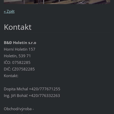
« Zpět
Kontakt
B&Đ Holetín s.r.o
Horní Holetín 157
Holetín, 539 71
IČO: 07582285
DIČ: CZ07582285
Kontakt:
Dopita Michal +420/777671255
Ing. Jiří Boháč +420/776332263
Obchod/výroba -