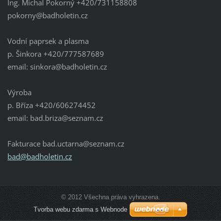
Ing. Michal Pokorný +420/731158808
pokorny@badholetin.cz
Vodní paprsek a plasma
p. Šinkora +420/777587689
email: sinkora@badholetin.cz
Výroba
p. Bříza +420/606274452
email: bad.briza@seznam.cz
Fakturace bad.uctarna@seznam.cz
bad@badh
oletin.c
z
© 2012 Všechna práva vyhrazena.
Tvorba webu zdarma s Webnode