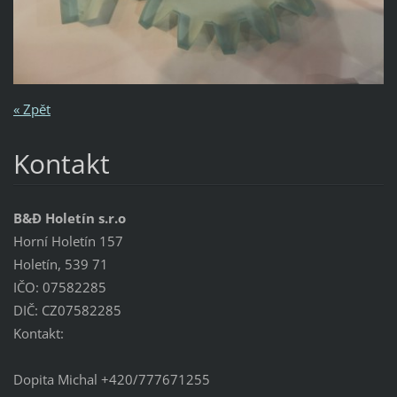
« Zpět
Kontakt
B&Đ Holetín s.r.o
Horní Holetín 157
Holetín, 539 71
IČO: 07582285
DIČ: CZ07582285
Kontakt:
Dopita Michal +420/777671255