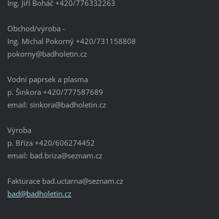
Ing. Jiří Boháč +420/776332263
Obchod/výroba -
Ing. Michal Pokorný +420/731158808
pokorny@badholetin.cz
Vodní paprsek a plasma
p. Šinkora +420/777587689
email: sinkora@badholetin.cz
Výroba
p. Bříza +420/606274452
email: bad.briza@seznam.cz
Fakturace bad.uctarna@seznam.cz
bad@badh
oletin.c
z